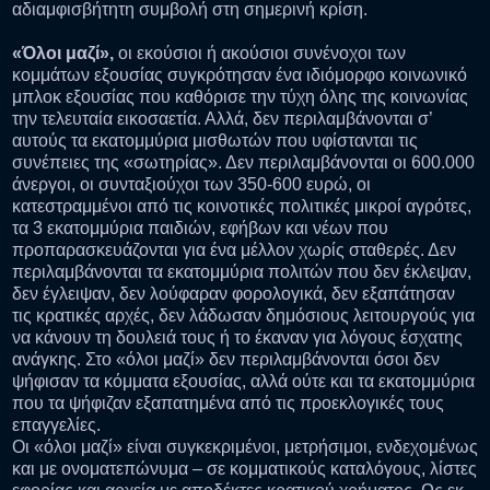
αδιαμφισβήτητη συμβολή στη σημερινή κρίση.
«Όλοι μαζί»,
οι εκούσιοι ή ακούσιοι συνένοχοι των
κομμάτων εξουσίας συγκρότησαν ένα ιδιόμορφο κοινωνικό
μπλοκ εξουσίας που καθόρισε την τύχη όλης της κοινωνίας
την τελευταία εικοσαετία. Αλλά, δεν περιλαμβάνονται σ’
αυτούς τα εκατομμύρια μισθωτών που υφίστανται τις
συνέπειες της «σωτηρίας». Δεν περιλαμβάνονται οι 600.000
άνεργοι, οι συνταξιούχοι των 350-600 ευρώ, οι
κατεστραμμένοι από τις κοινοτικές πολιτικές μικροί αγρότες,
τα 3 εκατομμύρια παιδιών, εφήβων και νέων που
προπαρασκευάζονται για ένα μέλλον χωρίς σταθερές. Δεν
περιλαμβάνονται τα εκατομμύρια πολιτών που δεν έκλεψαν,
δεν έγλειψαν, δεν λούφαραν φορολογικά, δεν εξαπάτησαν
τις κρατικές αρχές, δεν λάδωσαν δημόσιους λειτουργούς για
να κάνουν τη δουλειά τους ή το έκαναν για λόγους έσχατης
ανάγκης. Στο «όλοι μαζί» δεν περιλαμβάνονται όσοι δεν
ψήφισαν τα κόμματα εξουσίας, αλλά ούτε και τα εκατομμύρια
που τα ψήφιζαν εξαπατημένα από τις προεκλογικές τους
επαγγελίες.
Οι «όλοι μαζί» είναι συγκεκριμένοι, μετρήσιμοι, ενδεχομένως
και με ονοματεπώνυμα – σε κομματικούς καταλόγους, λίστες