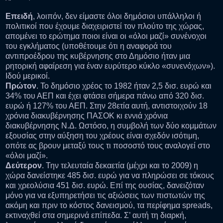
Επειδή
, λοιπόν, δεν είμαστε όλοι δημόσιοι υπάλληλοι ή
πολιτικοί που έχουμε διαχειριστεί τον πλούτο της χώρας,
απομένει το ερώτημα ποιοι είναι οι «όλοι μαζί» συνένοχοι
του εγκλήματος (υποθέτουμε ότι η αναφορά του
αντιπροέδρου της κυβέρνησης στο Δημόσιο ήταν μια
ρητορική αφαίρεση για έναν ευρύτερο κύκλο «συνενόχων»).
Ιδού μερικοί.
Πρώτον
. Το δημόσιο χρέος το 1982 ήταν 2,5 δισ. ευρώ και
34% του ΑΕΠ και έχει φτάσει σήμερα πάνω από 320 δισ.
ευρώ ή 127% του ΑΕΠ. Στην 28ετία αυτή, αντιστοιχούν 18
χρόνια διακυβέρνησης ΠΑΣΟΚ κι εννιά χρόνια
διακυβέρνησης Ν.Δ. Ωστόσο, η συμβολή των δύο κομμάτων
εξουσίας στην αύξηση του χρέους είναι σχεδόν ισότιμη,
οπότε ας βρουν μεταξύ τους τι ποσοστό τους αναλογεί στο
«όλοι μαζί».
Δεύτερον
. Την τελευταία δεκαετία (μέχρι και το 2009) η
χώρα δανείστηκε 485 δισ. ευρώ για να πληρώσει σε τόκους
και χρεολύσια 451 δισ. ευρώ. Επί της ουσίας, δανειζόταν
μόνο για να εξυπηρετήσει τις αξιώσεις των πιστωτών της
ακόμη και πριν το κόστος δανεισμού, τα περίφημα spreads,
εκτιναχθεί στα σημερινά επίπεδα. Σ’ αυτή τη διαρκή,