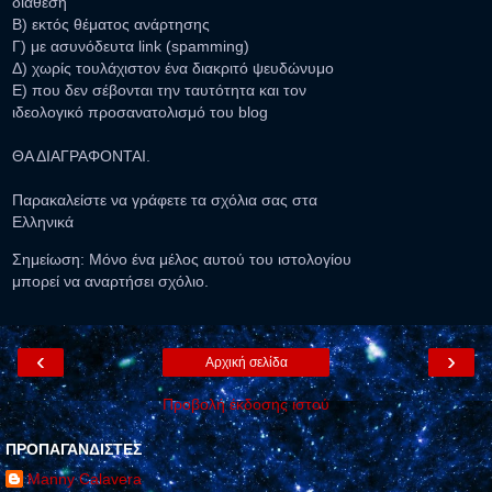
διάθεση
Β) εκτός θέματος ανάρτησης
Γ) με ασυνόδευτα link (spamming)
Δ) χωρίς τουλάχιστον ένα διακριτό ψευδώνυμο
Ε) που δεν σέβονται την ταυτότητα και τον
ιδεολογικό προσανατολισμό του blog
ΘΑ ΔΙΑΓΡΑΦΟΝΤΑΙ.
Παρακαλείστε να γράφετε τα σχόλια σας στα
Ελληνικά
Σημείωση: Μόνο ένα μέλος αυτού του ιστολογίου
μπορεί να αναρτήσει σχόλιο.
‹
›
Αρχική σελίδα
Προβολή έκδοσης ιστού
ΠΡΟΠΑΓΑΝΔΙΣΤΕΣ
Manny Calavera