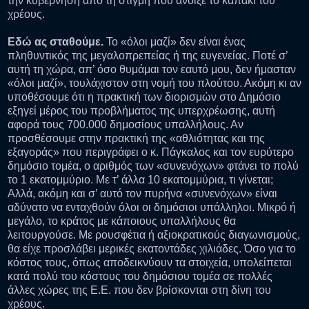
την κυβέρνηση από τη στιγμή που άνοιξε το καπάκι του
χρέους.
Εδώ ας σταθούμε.
Το «όλοι μαζί» δεν είναι ένας
πληθυντικός της μεγαλοπρεπείας ή της ευγενείας. Ποτέ σ’
αυτή τη χώρα, απ’ όσο θυμάμαι τον εαυτό μου, δεν ήμασταν
«όλοι μαζί», τουλάχιστον στη νομή του πλούτου. Ακόμη κι αν
υποθέσουμε ότι η πρακτική των διορισμών στο Δημόσιο
εξηγεί μέρος του προβλήματος της υπερχρέωσης, αυτή
αφορά τους 700.000 δημοσίους υπαλλήλους. Αν
προσθέσουμε στην πρακτική της «αθλιότητας και της
εξαγοράς» που περιγράφει ο κ. Πάγκαλος και τον ευρύτερο
δημόσιο τομέα, ο αριθμός των «συνενόχων» φτάνει το πολύ
το 1 εκατομμύριο. Με τ’ άλλα 10 εκατομμύρια, τι γίνεται;
Αλλά, ακόμη και σ’ αυτό τον πυρήνα «συνενόχων» είναι
αδύνατο να ενταχθούν όλοι οι δημόσιοι υπάλληλοι. Μικρό ή
μεγάλο, το κράτος με κάποιους υπαλλήλους θα
λειτουργούσε. Με ρουσφέτια ή αξιοκρατικούς διαγωνισμούς,
θα είχε προσλάβει μερικές εκατοντάδες χιλιάδες. Όσο για το
κόστος τους, όπως αποδεικνύουν τα στοιχεία, υπολείπεται
κατά πολύ του κόστους του δημόσιου τομέα σε πολλές
άλλες χώρες της Ε.Ε. που δεν βρίσκονται στη δίνη του
χρέους.