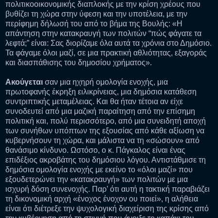
πολιτικοοικονομικής διαπλοκής με την κρίση χρέους που
βυθίζει τη χώρα στην ύφεση και την υποτέλεια, με την
περίφημη δήλωσή του από το βήμα της Βουλής: «Η
απάντηση στην κατακραυγή των πολιτών “πώς φάγατε τα
λεφτά;” είναι: Σας διορίζαμε όλα αυτά τα χρόνια στο Δημόσιο.
Τα φάγαμε όλοι μαζί, σε μια πρακτική αθλιότητας, εξαγοράς
και διασπάθισης του δημοσίου χρήματος».
Ακούγεται
σαν μια ηχηρή ομολογία ενοχής, μια
πρωτοφανής έκρηξη ειλικρίνειας, μια δημόσια κατάθεση
συντριπτικής μεταμέλειας. Και θα ήταν τέτοια αν είχε
συνοδευτεί από μια μαζική παραίτηση από την επίσημη
πολιτική και, πολύ περισσότερο, από μια συνειδητή αποχή
των συνήθων υπόπτων της εξουσίας από κάθε αξίωση να
κυβερνήσουν τη χώρα, και μάλιστα να τη «σώσουν» από
θανάσιμο κίνδυνο. Ωστόσο, ο κ. Πάγκαλος είναι ένας
επιδέξιος ακροβάτης του δημόσιου λόγου. Αντιστάθμισε τη
δημόσια ομολογία ενοχής με εκείνο το «όλοι μαζί» που
εξουδετερώνει την «κατακραυγή» των πολιτών με μια
ισχυρή δόση συνενοχής. Παρ’ ότι αυτή η τακτική παραβιάζει
τη δικονομική αρχή «ένοχος ένοχον ου ποιεί», η αλήθεια
είναι ότι διέτρεξε την ψυχολογική διαχείριση της κρίσης από