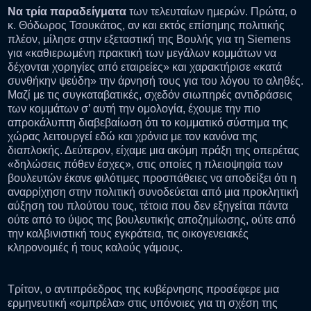
Να τρία παραδείγματα
των τελευταίων ημερών. Πρώτα, ο
κ. Θόδωρος Τσουκάτος, αν και εκτός επίσημης πολιτικής
πλέον, μίλησε στην εξεταστική της Βουλής για τη Siemens
για «καθιερωμένη πρακτική των μεγάλων κομμάτων να
δέχονται χορηγίες από εταιρείες» και χαρακτήρισε «κατά
συνθήκην ψεύδη» την άρνησή τους για του λόγου το αληθές.
Μαζί με τις συγκαταβατικές, σχεδόν σιωπηρές αντιδράσεις
των κομμάτων σ’ αυτή την ομολογία, έχουμε την πιο
απροκάλυπτη διαβεβαίωση ότι το κομματικό σύστημα της
χώρας λειτουργεί εδώ και χρόνια με τον κανόνα της
διαπλοκής. Δεύτερον, είχαμε μια ακόμη πράξη της οπερέτας
«δηλώσεις πόθεν έσχες», στις οποίες η πλειοψηφία των
βουλευτών έκανε φιλότιμες προσπάθειες να αποδείξει ότι η
αναρρίχηση στην πολιτική συνοδεύεται από μια προκλητική
αύξηση του πλούτου τους, τέτοια που δεν εξηγείται πάντα
ούτε από το ύψος της βουλευτικής αποζημίωσης, ούτε από
την καλβινιστική τους εγκράτεια, τις οικογενειακές
κληρονομιές ή τους καλούς γάμους.
Τρίτον, ο αντιπρόεδρος της κυβέρνησης προσέφερε μια
ερμηνευτική «ομπρέλα» στις υπόνοιες για τη σχέση της