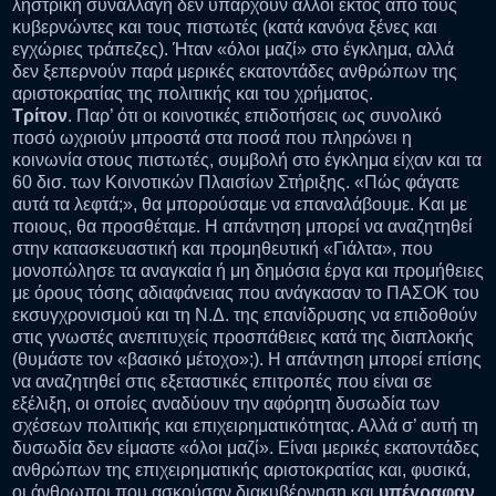
ληστρική συναλλαγή δεν υπάρχουν άλλοι εκτός από τους
κυβερνώντες και τους πιστωτές (κατά κανόνα ξένες και
εγχώριες τράπεζες). Ήταν «όλοι μαζί» στο έγκλημα, αλλά
δεν ξεπερνούν παρά μερικές εκατοντάδες ανθρώπων της
αριστοκρατίας της πολιτικής και του χρήματος.
Τρίτον
. Παρ’ ότι οι κοινοτικές επιδοτήσεις ως συνολικό
ποσό ωχριούν μπροστά στα ποσά που πληρώνει η
κοινωνία στους πιστωτές, συμβολή στο έγκλημα είχαν και τα
60 δισ. των Κοινοτικών Πλαισίων Στήριξης. «Πώς φάγατε
αυτά τα λεφτά;», θα μπορούσαμε να επαναλάβουμε. Και με
ποιους, θα προσθέταμε. Η απάντηση μπορεί να αναζητηθεί
στην κατασκευαστική και προμηθευτική «Γιάλτα», που
μονοπώλησε τα αναγκαία ή μη δημόσια έργα και προμήθειες
με όρους τόσης αδιαφάνειας που ανάγκασαν το ΠΑΣΟΚ του
εκσυγχρονισμού και τη Ν.Δ. της επανίδρυσης να επιδοθούν
στις γνωστές ανεπιτυχείς προσπάθειες κατά της διαπλοκής
(θυμάστε τον «βασικό μέτοχο»;). Η απάντηση μπορεί επίσης
να αναζητηθεί στις εξεταστικές επιτροπές που είναι σε
εξέλιξη, οι οποίες αναδύουν την αφόρητη δυσωδία των
σχέσεων πολιτικής και επιχειρηματικότητας. Αλλά σ’ αυτή τη
δυσωδία δεν είμαστε «όλοι μαζί». Είναι μερικές εκατοντάδες
ανθρώπων της επιχειρηματικής αριστοκρατίας και, φυσικά,
οι άνθρωποι που ασκούσαν διακυβέρνηση και
υπέγραφαν