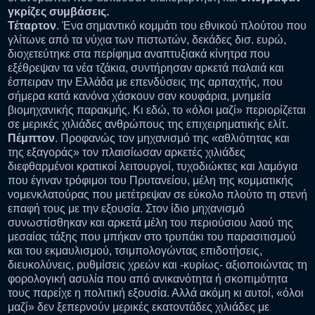
γκρίζες συμβάσεις.
Τέταρτον
. Ένα σημαντικό κομμάτι του εθνικού πλούτου που
γλίτωνε από τα νύχια των πιστωτών, δεκάδες δισ. ευρώ,
διοχετεύτηκε στα περίφημα αναπτυξιακά κίνητρα που
εξέθρεψαν τα νέα τζάκια, συντήρησαν αρκετά παλαιά και
έσπειραν την Ελλάδα με επενδύσεις της αρπαχτής, που
σήμερα κατά κανόνα χάσκουν σαν κουφάρια, μνημεία
βιομηχανικής παρακμής. Κι εδώ, το «όλοι μαζί» περιορίζεται
σε μερικές χιλιάδες ανθρώπους της επιχειρηματικής ελίτ.
Πέμπτον
. Προφανώς τον μηχανισμό της «αθλιότητας και
της εξαγοράς» τον πλαισίωσαν αρκετές χιλιάδες
διεφθαρμένοι κρατικοί λειτουργοί, τυχοδιώκτες και λαμόγια
που έγιναν τρόφιμοι του Πρυτανείου, μέλη της κομματικής
νομενκλατούρας που μετέτρεψαν σε εύκολο πλούτο τη στενή
επαφή τους με την εξουσία. Στον ίδιο μηχανισμό
συνωστίσθηκαν και αρκετά μέλη του περιούσιου λαού της
μεσαίας τάξης που μπήκαν στο τρυπάκι του παρασιτισμού
και του εκμαυλισμού, τσιμπολογώντας επιδοτήσεις,
διευκολύνεις, ρυθμίσεις χρεών και -κυρίως- αξιοποιώντας τη
φορολογική ασυλία που από ανικανότητα ή σκοπιμότητα
τους παρείχε η πολιτική εξουσία. Αλλά ακόμη κι αυτοί, «όλοι
μαζί» δεν ξεπερνούν μερικές εκατοντάδες χιλιάδες με