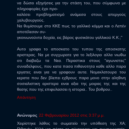
να δώσει εξηγήσεις για την στάση του, που σύμφωνα με
πληροφορίες έχει προ-
καλέσει προβληματισμό ανάμεσα στους απεργούς
χαλυβουργούς.
Να θυμίσουμε στο ΚΚΕ πως το γαλλικό κόμμα και ο Λεπέν
αποτέλεσαν συ-
γκοινωνούντα δοχεία, εις βάρος φυσικάτου γαλλικού Κ.Κ.;"
Αυτο γραφει το αποσκατο του τυπου της αποσκατης
αριστερας. Να με συγχωρειτε για το λεξιλογιο αλλα νιωθω
οτι διαβαζω τα Νεα. Περαστικα στους "αγωνιστες"
συναδελφους, που κατα πασα πιθανοτητα καθε αλλο παρα
εργατες ειναι για να γραφουν αυτα. Νομεκλατουρα του
κερατα που δεν βλεπει εχθρους παρα μονο στην αληθινη
σοσιαλιστικη αριστερα ειναι αξια της μοιρας της και της
θεσης που της επιφυλασσει η ιστορια.. Του βοθρου..
Απάντηση
Ανώνυμος
22 Φεβρουαρίου 2012 στις 3:37 μ.μ.
Χειρίστηκε λάθος το σωματείο την υπόθεση της ΧΑ;
Πιθανόν. Αλλά για πέστε ρε σύντροφοι και συναγωνιστές,