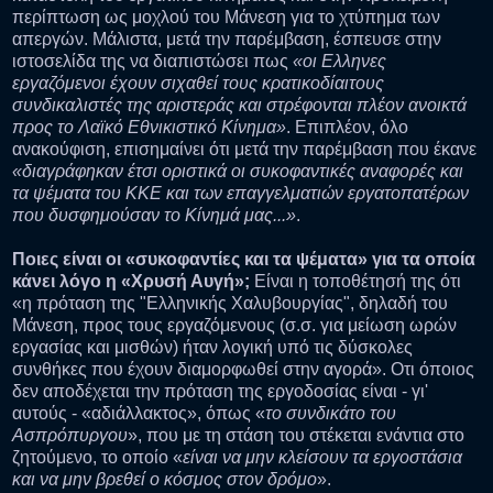
περίπτωση ως μοχλού του Μάνεση για το χτύπημα των
απεργών. Μάλιστα, μετά την παρέμβαση, έσπευσε στην
ιστοσελίδα της να διαπιστώσει πως
«οι Ελληνες
εργαζόμενοι έχουν σιχαθεί τους κρατικοδίαιτους
συνδικαλιστές της αριστεράς και στρέφονται πλέον ανοικτά
προς το Λαϊκό Εθνικιστικό Κίνημα»
. Επιπλέον, όλο
ανακούφιση, επισημαίνει ότι μετά την παρέμβαση που έκανε
«διαγράφηκαν έτσι οριστικά οι συκοφαντικές αναφορές και
τα ψέματα του ΚΚΕ και των επαγγελματιών εργατοπατέρων
που δυσφημούσαν το Κίνημά μας...»
.
Ποιες είναι οι «συκοφαντίες και τα ψέματα» για τα οποία
κάνει λόγο η «Χρυσή Αυγή»;
Είναι η τοποθέτησή της ότι
«η πρόταση της "Ελληνικής Χαλυβουργίας", δηλαδή του
Μάνεση, προς τους εργαζόμενους (σ.σ. για μείωση ωρών
εργασίας και μισθών) ήταν λογική υπό τις δύσκολες
συνθήκες που έχουν διαμορφωθεί στην αγορά». Οτι όποιος
δεν αποδέχεται την πρόταση της εργοδοσίας είναι - γι'
αυτούς - «αδιάλλακτος», όπως «
το συνδικάτο του
Ασπρόπυργου
», που με τη στάση του στέκεται ενάντια στο
ζητούμενο, το οποίο «
είναι να μην κλείσουν τα εργοστάσια
και να μην βρεθεί ο κόσμος στον δρόμο
».