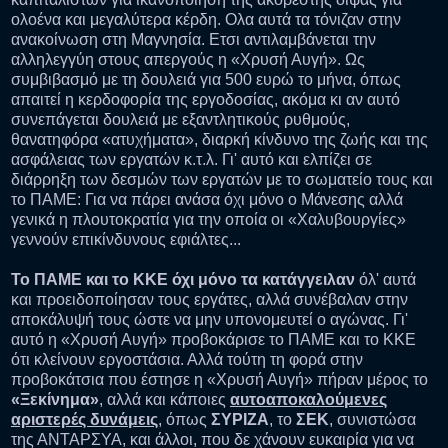
ολοένα και μεγαλύτερα κέρδη. Ολα αυτά τα τόνιζαν στην
ανακοίνωση στη Μαγνησία. Ετσι αντιλαμβάνεται την
αλληλεγγύη στους απεργούς η «Χρυσή Αυγή». Ως
συμβιβασμό με τη δουλειά για 500 ευρώ το μήνα, όπως
απαιτεί η κερδοφορία της εργοδοσίας, ακόμα κι αν αυτό
συνεπάγεται δουλειά με εξαντλητικούς ρυθμούς,
θανατηφόρα «ατυχήματα», διαρκή κίνδυνο της ζωής και της
ασφάλειας των εργατών κ.τ.λ. Γι' αυτό και ελπίζει σε
διάρρηξη των δεσμών των εργατών με το σωματείο τους και
το ΠΑΜΕ: Για να πάρει ανάσα όχι μόνο ο Μάνεσης αλλά
γενικά η πλουτοκρατία για την οποία οι «Χαλυβουργίες»
γεννούν επικίνδυνους εφιάλτες...
Το ΠΑΜΕ και το ΚΚΕ όχι μόνο τα κατάγγειλαν
όλ' αυτά
και προειδοποίησαν τους εργάτες, αλλά συνέβαλαν στην
αποκάλυψή τους ώστε να μην υπονομευτεί ο αγώνας. Γι'
αυτό η «Χρυσή Αυγή» προβοκάρισε το ΠΑΜΕ και το ΚΚΕ
ότι κλείνουν εργοστάσια. Αλλά τούτη τη φορά στην
προβοκάτσια που έστησε η «Χρυσή Αυγή» πήραν μέρος το
«Ξεκίνημα»
, αλλά και κάποιες
αυτοαποκαλούμενες
αριστερές δυνάμεις
, όπως
ΣΥΡΙΖΑ
, το
ΣΕΚ
, συνιστώσα
της ΑΝΤΑΡΣΥΑ, και άλλοι, που δε χάνουν ευκαιρία για να