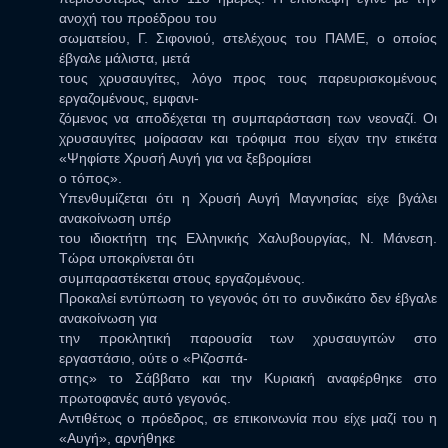
ανοχή του προέδρου του
σωματείου, Γ. Σιφονιού, στελέχους του ΠΑΜΕ, ο οποίος
έβγαλε μάλιστα, μετά
τους χρυσαυγίτες, λόγο προς τους παρευρισκομένους
εργαζομένους, εμφανι-
ζόμενος να αποδέχεται τη συμπαράσταση των νεοναζί. Οι
χρυσαυγίτες μοίρασαν και τρόφιμα που είχαν την ετικέτα
«Ψηφίστε Χρυσή Αυγή για να ξεβρομίσει
ο τόπος».
Υπενθυμίζεται ότι η Χρυσή Αυγή Μαγνησίας είχε βγάλει
ανακοίνωση υπέρ
του ιδιοκτήτη της Ελληνικής Χαλυβουργίας, Ν. Μάνεση.
Τώρα υποκρίνεται ότι
συμπαραστέκεται στους εργαζομένους.
Προκαλεί εντύπωση το γεγονός ότι το συνδικάτο δεν έβγαλε
ανακοίνωση για
την προκλητική παρουσία των χρυσαυγιτών στο
εργαστάσιο, ούτε ο «Ριζοσπά-
στης» το Σάββατο και την Κυριακή αναφέρθηκε στο
πρωτοφανές αυτό γεγονός.
Αντιθέτως ο πρόεδρος, σε επικοινωνία που είχε μαζί του η
«Αυγή», αρνήθηκε