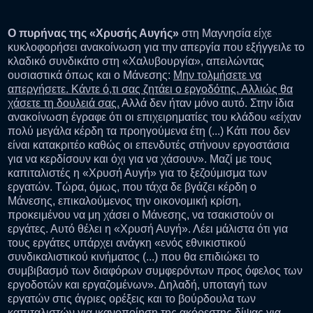
Ο πυρήνας της «Χρυσής Αυγής»
στη Μαγνησία είχε
κυκλοφορήσει ανακοίνωση για την απεργία που εξήγγειλε το
κλαδικό συνδικάτο στη «Χαλυβουργία», απειλώντας
ουσιαστικά όπως και ο Μάνεσης:
Μην τολμήσετε να
απεργήσετε. Κάντε ό,τι σας ζητάει ο εργοδότης. Αλλιώς θα
χάσετε τη δουλειά σας.
Αλλά δεν ήταν μόνο αυτό. Στην ίδια
ανακοίνωση έγραφε ότι οι επιχειρηματίες του κλάδου «είχαν
πολύ μεγάλα κέρδη τα προηγούμενα έτη (...) Κάτι που δεν
είναι κατακριτέο καθώς οι επενδυτές στήνουν εργοστάσια
για να κερδίσουν και όχι για να χάσουν». Μαζί με τους
καπιταλιστές η «Χρυσή Αυγή» για το ξεζούμισμα των
εργατών. Τώρα, όμως, που τάχα δε βγάζει κέρδη ο
Μάνεσης, επικαλούμενος την οικονομική κρίση,
προκειμένου να μη χάσει ο Μάνεσης, να τσακιστούν οι
εργάτες. Αυτό θέλει η «Χρυσή Αυγή». Λέει μάλιστα ότι για
τους εργάτες υπάρχει ανάγκη «ενός εθνικιστικού
συνδικαλιστικού κινήματος (...) που θα επιδιώκει το
συμβιβασμό των διαφόρων συμφερόντων προς όφελος των
εργοδοτών και εργαζομένων». Δηλαδή, υποταγή των
εργατών στις άγριες ορέξεις και το βούρδουλα των
καπιταλιστών για ικανοποίηση της ακόρεστης δίψας για