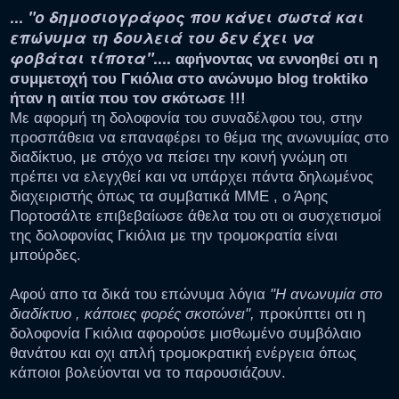
...
"ο δημοσιογράφος που κάνει σωστά και
επώνυμα τη δουλειά του δεν έχει να
φοβάται τίποτα"
....
αφήνοντας να εννοηθεί οτι η
συμμετοχή του Γκιόλια στο ανώνυμο blog troktiko
ήταν η αιτία που τον σκότωσε !!!
Με αφορμή τη δολοφονία του συναδέλφου του, στην
προσπάθεια να επαναφέρει το θέμα της ανωνυμίας στο
διαδίκτυο, με στόχο να πείσει την κοινή γνώμη οτι
πρέπει να ελεγχθεί και να υπάρχει πάντα δηλωμένος
διαχειριστής όπως τα συμβατικά ΜΜΕ , ο Άρης
Πορτοσάλτε επιβεβαίωσε άθελα του οτι οι συσχετισμοί
της δολοφονίας Γκιόλια με την τρομοκρατία είναι
μπούρδες.
Αφού απο τα δικά του επώνυμα λόγια
"Η ανωνυμία στο
διαδίκτυο , κάποιες φορές σκοτώνει",
προκύπτει οτι η
δολοφονία Γκιόλια αφορούσε μισθωμένο συμβόλαιο
θανάτου και οχι απλή τρομοκρατική ενέργεια όπως
κάποιοι βολεύονται να το παρουσιάζουν.