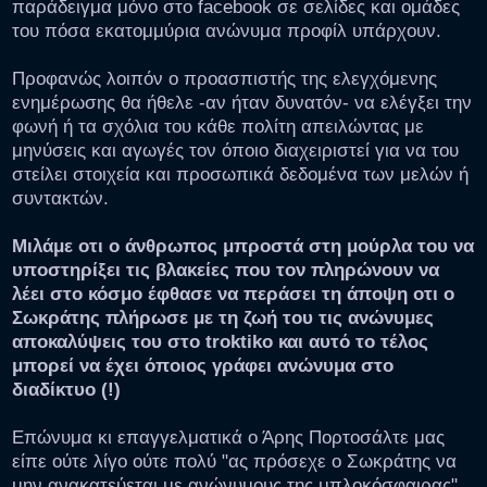
παράδειγμα μόνο στο facebook σε σελίδες και ομάδες
του πόσα εκατομμύρια ανώνυμα προφίλ υπάρχουν.
Προφανώς λοιπόν ο προασπιστής της ελεγχόμενης
ενημέρωσης θα ήθελε -αν ήταν δυνατόν- να ελέγξει την
φωνή ή τα σχόλια του κάθε πολίτη απειλώντας με
μηνύσεις και αγωγές τον όποιο διαχειριστεί για να του
στείλει στοιχεία και προσωπικά δεδομένα των μελών ή
συντακτών.
Μιλάμε οτι ο άνθρωπος μπροστά στη μούρλα του να
υποστηρίξει τις βλακείες που τον πληρώνουν να
λέει στο κόσμο έφθασε να περάσει τη άποψη οτι ο
Σωκράτης πλήρωσε με τη ζωή του τις ανώνυμες
αποκαλύψεις του στο troktiko και αυτό το τέλος
μπορεί να έχει όποιος γράφει ανώνυμα στο
διαδίκτυο (!)
Επώνυμα κι επαγγελματικά ο Άρης Πορτοσάλτε μας
είπε ούτε λίγο ούτε πολύ "ας πρόσεχε ο Σωκράτης να
μην ανακατεύεται με ανώνυμους της μπλοκόσφαιρας"