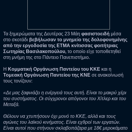
Τα ξημερώματα της Δευτέρας 23 Μάη
φασιστοειδή
μέσα
στο σκοτάδι
βεβήλωσαν το μνημείο της δολοφονημένης
από την εργοδοσία της ΕΤΜΑ κνίτισσας φοιτήτριας
Σωτηρίας Βασιλακοπούλου,
το οποίο είχε τοποθετηθεί
στη μνήμη της στο Πάντειο Πανεπιστήμιο.
Η
Κομματική Οργάνωση Παντείου του ΚΚΕ
και η
Τομεακή Οργάνωση Παντείου της ΚΝΕ
σε ανακοίνωσή
τους τονίζουν:
«Δε μας ξαφνιάζει η ενέργειά τους αυτή. Είναι το μακρύ χέρι
του συστήματος. Οι σύγχρονοι απόγονοι του Χίτλερ και του
Μεταξά.
Θέλουν να χτυπήσουν όχι μονό το ΚΚΕ, αλλά και τους
αγώνες του λαϊκού κινήματος. Είναι εχθροί των εργατών.
Είναι αυτοί που στήνουν σκλαβοπάζαρα με 18€ μεροκάματο