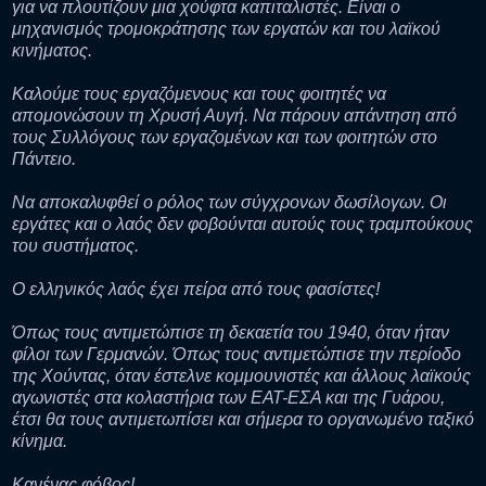
για να πλουτίζουν μια χούφτα καπιταλιστές. Είναι ο
μηχανισμός τρομοκράτησης των εργατών και του λαϊκού
κινήματος.
Καλούμε τους εργαζόμενους και τους φοιτητές να
απομονώσουν τη Χρυσή Αυγή. Να πάρουν απάντηση από
τους Συλλόγους των εργαζομένων και των φοιτητών στο
Πάντειο.
Να αποκαλυφθεί ο ρόλος των σύγχρονων δωσίλογων. Οι
εργάτες και ο λαός δεν φοβούνται αυτούς τους τραμπούκους
του συστήματος.
Ο ελληνικός λαός έχει πείρα από τους φασίστες!
Όπως τους αντιμετώπισε τη δεκαετία του 1940, όταν ήταν
φίλοι των Γερμανών. Όπως τους αντιμετώπισε την περίοδο
της Χούντας, όταν έστελνε κομμουνιστές και άλλους λαϊκούς
αγωνιστές στα κολαστήρια των ΕΑΤ-ΕΣΑ και της Γυάρου,
έτσι θα τους αντιμετωπίσει και σήμερα το οργανωμένο ταξικό
κίνημα.
Κανένας φόβος!