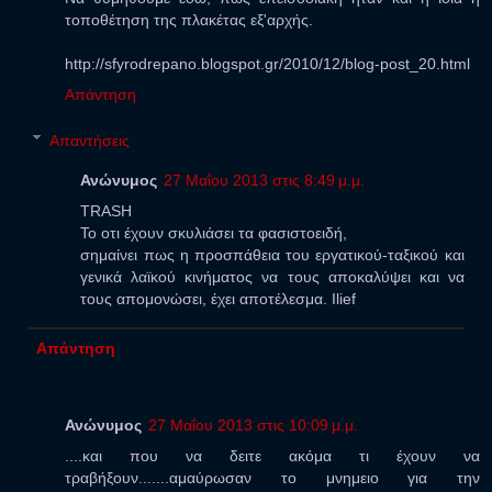
τοποθέτηση της πλακέτας εξ'αρχής.
http://sfyrodrepano.blogspot.gr/2010/12/blog-post_20.html
Απάντηση
Απαντήσεις
Ανώνυμος
27 Μαΐου 2013 στις 8:49 μ.μ.
TRASH
To οτι έχουν σκυλιάσει τα φασιστοειδή,
σημαίνει πως η προσπάθεια του εργατικού-ταξικού και
γενικά λαϊκού κινήματος να τους αποκαλύψει και να
τους απομονώσει, έχει αποτέλεσμα. Ilief
Απάντηση
Ανώνυμος
27 Μαΐου 2013 στις 10:09 μ.μ.
....και που να δειτε ακόμα τι έχουν να
τραβήξουν.......αμαύρωσαν το μνημειο για την