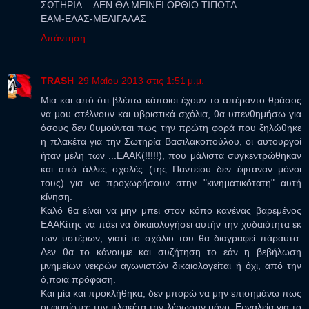
ΣΩΤΗΡΙΑ....ΔΕΝ ΘΑ ΜΕΙΝΕΙ ΟΡΘΙΟ ΤΙΠΟΤΑ.
ΕΑΜ-ΕΛΑΣ-ΜΕΛΙΓΑΛΑΣ
Απάντηση
TRASH
29 Μαΐου 2013 στις 1:51 μ.μ.
Μια και από ότι βλέπω κάποιοι έχουν το απέραντο θράσος
να μου στέλνουν και υβριστικά σχόλια, θα υπενθημήσω για
όσους δεν θυμούνται πως την πρώτη φορά που ξηλώθηκε
η πλακέτα για την Σωτηρία Βασιλακοπούλου, οι αυτουργοί
ήταν μέλη των ...ΕΑΑΚ(!!!!!), που μάλιστα συγκεντρώθηκαν
και από άλλες σχολές (της Παντείου δεν έφταναν μόνοι
τους) για να προχωρήσουν στην "κινηματικότατη" αυτή
κίνηση.
Καλό θα είναι να μην μπει στον κόπο κανένας βαρεμένος
ΕΑΑΚίτης να πάει να δικαιολογήσει αυτήν την χυδαιότητα εκ
των υστέρων, γιατί το σχόλιο του θα διαγραφεί πάραυτα.
Δεν θα το κάνουμε και συζήτηση το εάν η βεβήλωση
μνημείων νεκρών αγωνιστών δικαιολογείται ή όχι, από την
ό,ποια πρόφαση.
Και μία και προκλήθηκα, δεν μπορώ να μην επισημάνω πως
οι φασίστες την πλακέτα την λέρωσαν μόνο. Εργαλεία για το